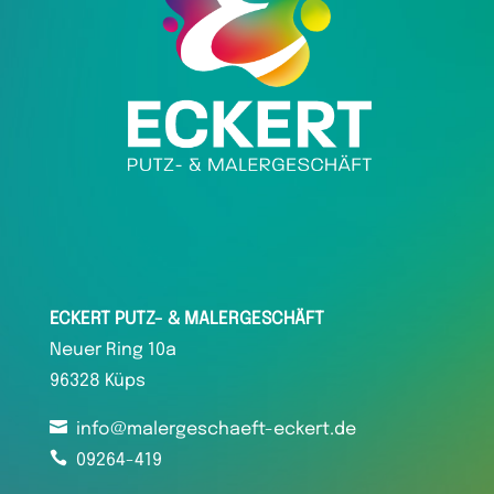
ECKERT PUTZ- & MALERGESCHÄFT
Neuer Ring 10
a
96328 Küps

info@malergeschaeft-eckert.de

09264-419